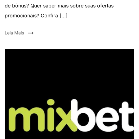
de bônus? Quer saber mais sobre suas ofertas
promocionais? Confira […]
Leia Mais
Mixbet
App:
Confira
como
funciona
a
plataforma
no
celular.
Foto: