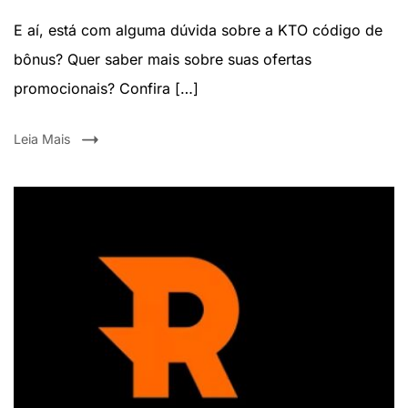
E aí, está com alguma dúvida sobre a KTO código de
bônus? Quer saber mais sobre suas ofertas
promocionais? Confira […]
Leia Mais
Rivalry
reclamações:
Confira
a
reputação
na
plataforma!
Foto:
Reprodução