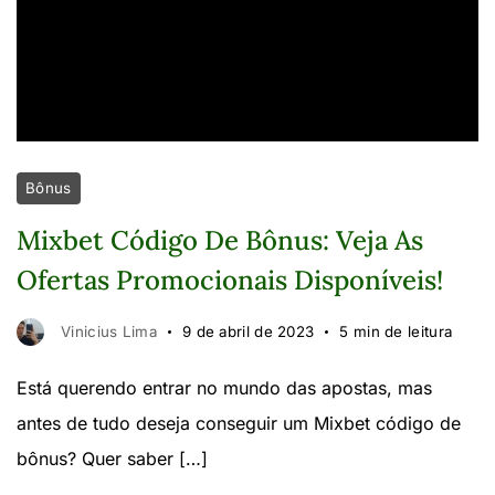
Reprodução
Bônus
Mixbet Código De Bônus: Veja As
Ofertas Promocionais Disponíveis!
Vinicius Lima
9 de abril de 2023
5 min de leitura
Está querendo entrar no mundo das apostas, mas
antes de tudo deseja conseguir um Mixbet código de
bônus? Quer saber […]