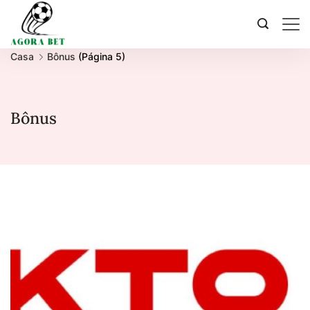
Pular
para
o
Casa
Bônus
(Página 5)
conteúdo
Bônus