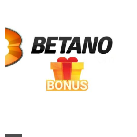
Betano
código
de
bônus.
Foto:
reprodução