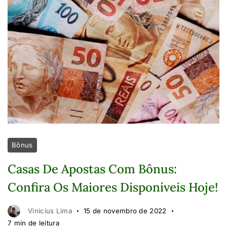
Pixabay.
Bônus
Casas De Apostas Com Bônus:
Confira Os Maiores Disponíveis Hoje!
Vinicius Lima
15 de novembro de 2022
7 min de leitura