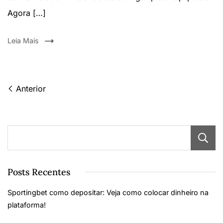
Agora […]
Leia Mais
Anterior
Posts Recentes
Sportingbet como depositar: Veja como colocar dinheiro na
plataforma!