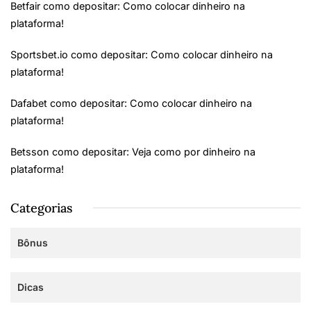
Betfair como depositar: Como colocar dinheiro na
plataforma!
Sportsbet.io como depositar: Como colocar dinheiro na
plataforma!
Dafabet como depositar: Como colocar dinheiro na
plataforma!
Betsson como depositar: Veja como por dinheiro na
plataforma!
Categorias
Bônus
Dicas