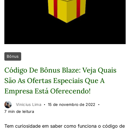
Bônus
Código De Bônus Blaze: Veja Quais
São As Ofertas Especiais Que A
Empresa Está Oferecendo!
Vinicius Lima
15 de novembro de 2022
7 min de leitura
Tem curiosidade em saber como funciona o código de