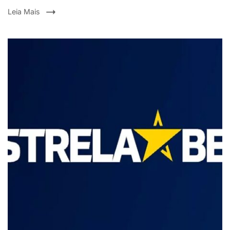
Leia Mais
Estrelabet
Login:
Confira
como
entrar
na
sua
conta!
Foto:
Reprodução