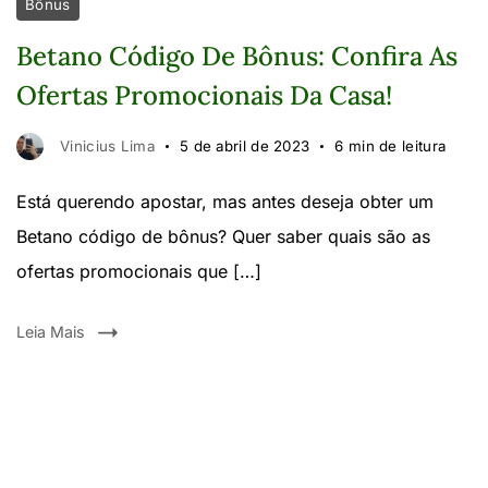
Bônus
Betano Código De Bônus: Confira As
Ofertas Promocionais Da Casa!
Vinicius Lima
5 de abril de 2023
6 min de leitura
Está querendo apostar, mas antes deseja obter um
Betano código de bônus? Quer saber quais são as
ofertas promocionais que […]
Leia Mais