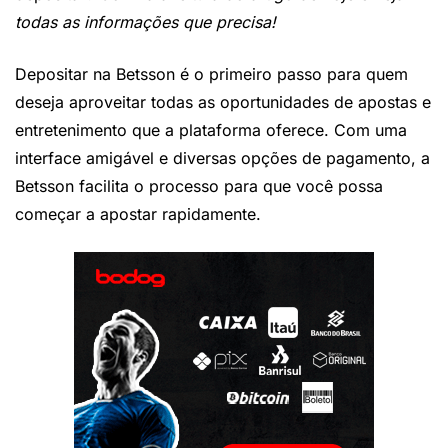
todas as informações que precisa!
Depositar na Betsson é o primeiro passo para quem
deseja aproveitar todas as oportunidades de apostas e
entretenimento que a plataforma oferece. Com uma
interface amigável e diversas opções de pagamento, a
Betsson facilita o processo para que você possa
começar a apostar rapidamente.