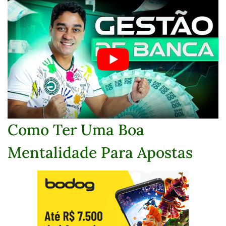
Como Ter Uma Boa
Mentalidade Para Apostas