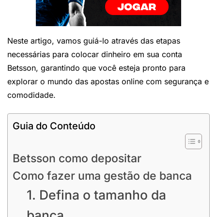
Neste artigo, vamos guiá-lo através das etapas
necessárias para colocar dinheiro em sua conta
Betsson, garantindo que você esteja pronto para
explorar o mundo das apostas online com segurança e
comodidade.
Guia do Conteúdo
Betsson como depositar
Como fazer uma gestão de banca
1. Defina o tamanho da
banca