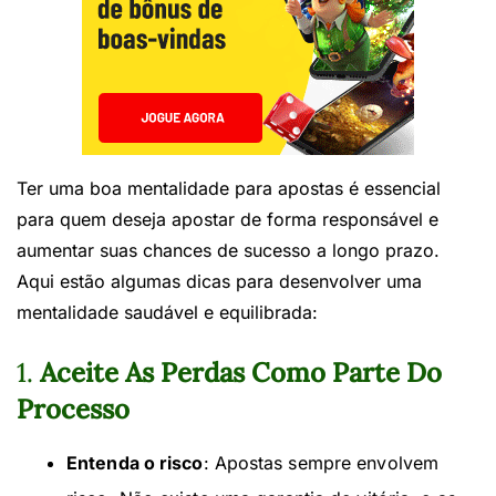
Ter uma boa mentalidade para apostas é essencial
para quem deseja apostar de forma responsável e
aumentar suas chances de sucesso a longo prazo.
Aqui estão algumas dicas para desenvolver uma
mentalidade saudável e equilibrada:
1.
Aceite As Perdas Como Parte Do
Processo
Entenda o risco
: Apostas sempre envolvem