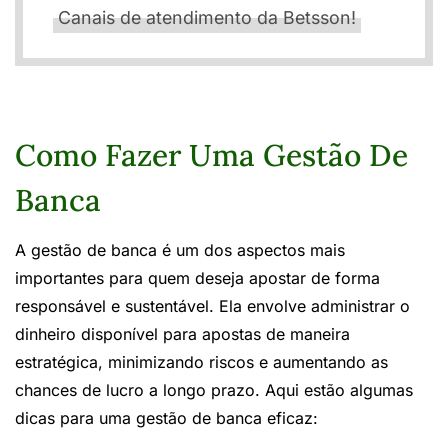
Canais de atendimento da Betsson!
Como Fazer Uma Gestão De
Banca
A gestão de banca é um dos aspectos mais
importantes para quem deseja apostar de forma
responsável e sustentável. Ela envolve administrar o
dinheiro disponível para apostas de maneira
estratégica, minimizando riscos e aumentando as
chances de lucro a longo prazo. Aqui estão algumas
dicas para uma gestão de banca eficaz: