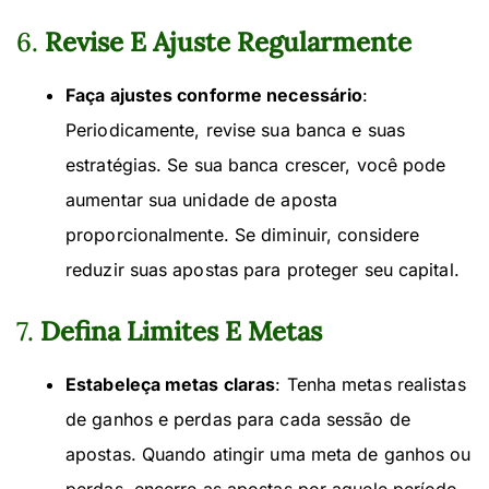
6.
Revise E Ajuste Regularmente
Faça ajustes conforme necessário
:
Periodicamente, revise sua banca e suas
estratégias. Se sua banca crescer, você pode
aumentar sua unidade de aposta
proporcionalmente. Se diminuir, considere
reduzir suas apostas para proteger seu capital.
7.
Defina Limites E Metas
Estabeleça metas claras
: Tenha metas realistas
de ganhos e perdas para cada sessão de
apostas. Quando atingir uma meta de ganhos ou
perdas, encerre as apostas por aquele período.