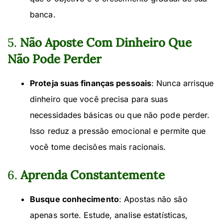
banca.
5.
Não Aposte Com Dinheiro Que
Não Pode Perder
Proteja suas finanças pessoais
: Nunca arrisque
dinheiro que você precisa para suas
necessidades básicas ou que não pode perder.
Isso reduz a pressão emocional e permite que
você tome decisões mais racionais.
6.
Aprenda Constantemente
Busque conhecimento
: Apostas não são
apenas sorte. Estude, analise estatísticas,