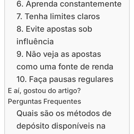
6. Aprenda constantemente
7. Tenha limites claros
8. Evite apostas sob
influência
9. Não veja as apostas
como uma fonte de renda
10. Faça pausas regulares
E aí, gostou do artigo?
Perguntas Frequentes
Quais são os métodos de
depósito disponíveis na