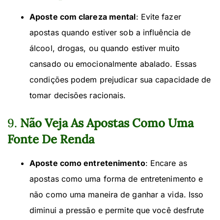
Aposte com clareza mental
: Evite fazer
apostas quando estiver sob a influência de
álcool, drogas, ou quando estiver muito
cansado ou emocionalmente abalado. Essas
condições podem prejudicar sua capacidade de
tomar decisões racionais.
9.
Não Veja As Apostas Como Uma
Fonte De Renda
Aposte como entretenimento
: Encare as
apostas como uma forma de entretenimento e
não como uma maneira de ganhar a vida. Isso
diminui a pressão e permite que você desfrute