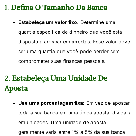
1.
Defina O Tamanho Da Banca
Estabeleça um valor fixo
: Determine uma
quantia específica de dinheiro que você está
disposto a arriscar em apostas. Esse valor deve
ser uma quantia que você pode perder sem
comprometer suas finanças pessoais.
2.
Estabeleça Uma Unidade De
Aposta
Use uma porcentagem fixa
: Em vez de apostar
toda a sua banca em uma única aposta, divida-a
em unidades. Uma unidade de aposta
geralmente varia entre 1% a 5% da sua banca