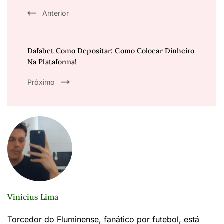
Anterior
Dafabet Como Depositar: Como Colocar Dinheiro
Na Plataforma!
Próximo
Vinicius Lima
Torcedor do Fluminense, fanático por futebol, está