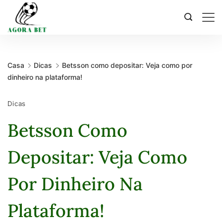
Pular
para
o
conteúdo
Casa
Dicas
Betsson como depositar: Veja como por
dinheiro na plataforma!
Dicas
Betsson Como
Depositar: Veja Como
Por Dinheiro Na
Plataforma!