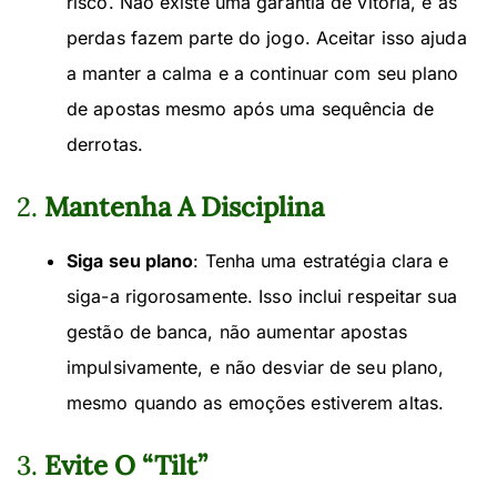
risco. Não existe uma garantia de vitória, e as
perdas fazem parte do jogo. Aceitar isso ajuda
a manter a calma e a continuar com seu plano
de apostas mesmo após uma sequência de
derrotas.
2.
Mantenha A Disciplina
Siga seu plano
: Tenha uma estratégia clara e
siga-a rigorosamente. Isso inclui respeitar sua
gestão de banca, não aumentar apostas
impulsivamente, e não desviar de seu plano,
mesmo quando as emoções estiverem altas.
3.
Evite O “tilt”