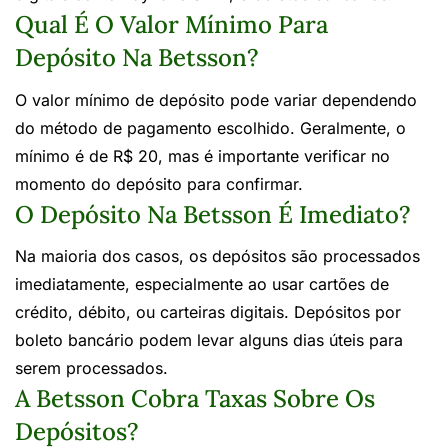
Qual É O Valor Mínimo Para
Depósito Na Betsson?
O valor mínimo de depósito pode variar dependendo
do método de pagamento escolhido. Geralmente, o
mínimo é de R$ 20, mas é importante verificar no
momento do depósito para confirmar.
O Depósito Na Betsson É Imediato?
Na maioria dos casos, os depósitos são processados
imediatamente, especialmente ao usar cartões de
crédito, débito, ou carteiras digitais. Depósitos por
boleto bancário podem levar alguns dias úteis para
serem processados.
A Betsson Cobra Taxas Sobre Os
Depósitos?