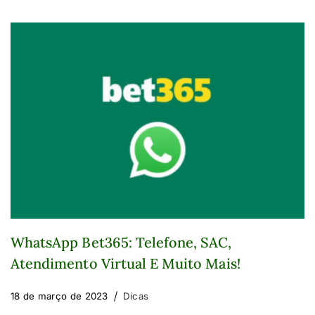
WhatsApp Bet365: Telefone, SAC,
Atendimento Virtual E Muito Mais!
18 de março de 2023
Dicas