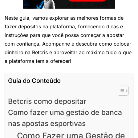
Neste guia, vamos explorar as melhores formas de
fazer depósitos na plataforma, fornecendo dicas e
instruções para que você possa começar a apostar
com confiança. Acompanhe e descubra como colocar
dinheiro na Betcris e aproveitar ao máximo tudo o que
a plataforma tem a oferecer!
Guia do Conteúdo
Betcris como depositar
Como fazer uma gestão de banca
nas apostas esportivas
Como Fazer uma Gestão de