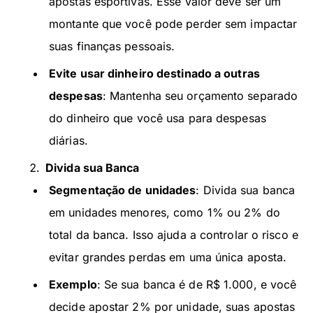
apostas esportivas. Esse valor deve ser um
montante que você pode perder sem impactar
suas finanças pessoais.
Evite usar dinheiro destinado a outras
despesas
: Mantenha seu orçamento separado
do dinheiro que você usa para despesas
diárias.
Divida sua Banca
Segmentação de unidades
: Divida sua banca
em unidades menores, como 1% ou 2% do
total da banca. Isso ajuda a controlar o risco e
evitar grandes perdas em uma única aposta.
Exemplo
: Se sua banca é de R$ 1.000, e você
decide apostar 2% por unidade, suas apostas