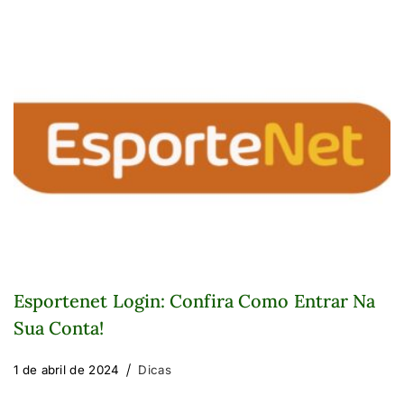
Esportenet Login: Confira Como Entrar Na
Sua Conta!
1 de abril de 2024
Dicas