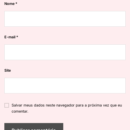
Nome
*
E-mail
*
Site
Salvar meus dados neste navegador para a próxima vez que eu
comentar.