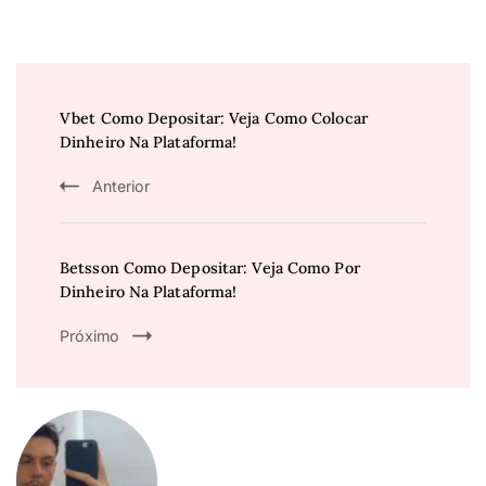
Post
Vbet Como Depositar: Veja Como Colocar
Navigation
Dinheiro Na Plataforma!
Anterior
Betsson Como Depositar: Veja Como Por
Dinheiro Na Plataforma!
Próximo