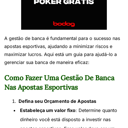
A gestão de banca é fundamental para o sucesso nas
apostas esportivas, ajudando a minimizar riscos e
maximizar lucros. Aqui está um guia para ajudá-lo a
gerenciar sua banca de maneira eficaz:
Como Fazer Uma Gestão De Banca
Nas Apostas Esportivas
Defina seu Orçamento de Apostas
Estabeleça um valor fixo
: Determine quanto
dinheiro você está disposto a investir nas