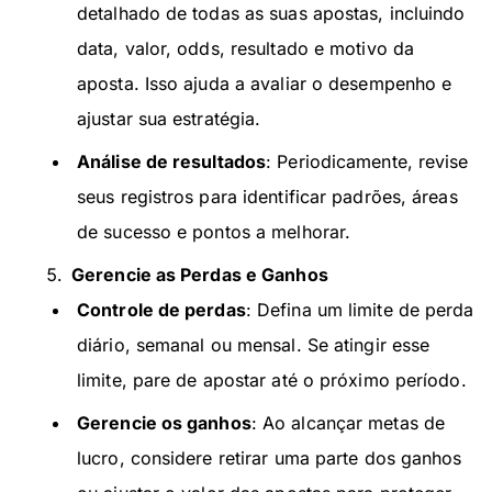
detalhado de todas as suas apostas, incluindo
data, valor, odds, resultado e motivo da
aposta. Isso ajuda a avaliar o desempenho e
ajustar sua estratégia.
Análise de resultados
: Periodicamente, revise
seus registros para identificar padrões, áreas
de sucesso e pontos a melhorar.
Gerencie as Perdas e Ganhos
Controle de perdas
: Defina um limite de perda
diário, semanal ou mensal. Se atingir esse
limite, pare de apostar até o próximo período.
Gerencie os ganhos
: Ao alcançar metas de
lucro, considere retirar uma parte dos ganhos