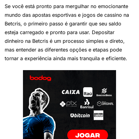
Se você está pronto para mergulhar no emocionante
mundo das apostas esportivas e jogos de cassino na
Betcris, o primeiro passo é garantir que seu saldo
esteja carregado e pronto para usar. Depositar
dinheiro na Betcris é um processo simples e direto,
mas entender as diferentes opções e etapas pode
tornar a experiência ainda mais tranquila e eficiente.