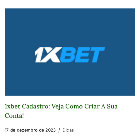
1xbet Cadastro: Veja Como Criar A Sua
Conta!
17 de dezembro de 2023
Dicas