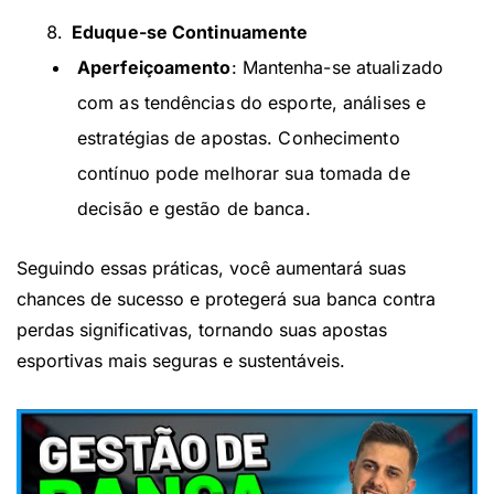
Eduque-se Continuamente
Aperfeiçoamento
: Mantenha-se atualizado
com as tendências do esporte, análises e
estratégias de apostas. Conhecimento
contínuo pode melhorar sua tomada de
decisão e gestão de banca.
Seguindo essas práticas, você aumentará suas
chances de sucesso e protegerá sua banca contra
perdas significativas, tornando suas apostas
esportivas mais seguras e sustentáveis.