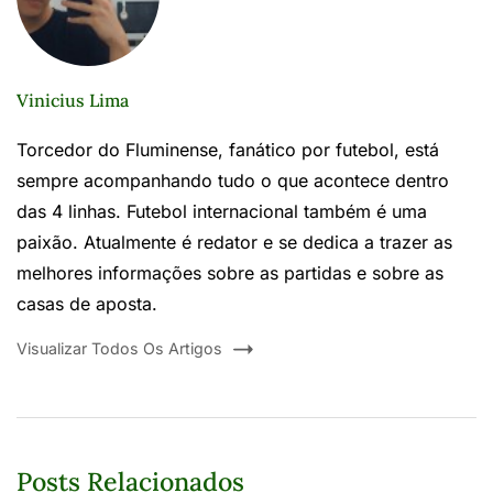
Vinicius Lima
Torcedor do Fluminense, fanático por futebol, está
sempre acompanhando tudo o que acontece dentro
das 4 linhas. Futebol internacional também é uma
paixão. Atualmente é redator e se dedica a trazer as
melhores informações sobre as partidas e sobre as
casas de aposta.
Visualizar Todos Os Artigos
Posts Relacionados