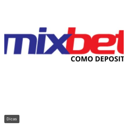
depositar:
Iniciando
as
apostas
na
plataforma!
Foto:
Reprodução
Dicas