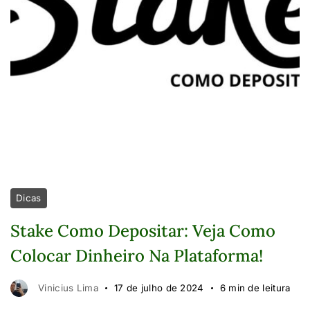
dinheiro
na
plataforma!
Foto:
Reprodução
Dicas
Stake Como Depositar: Veja Como
Colocar Dinheiro Na Plataforma!
Vinicius Lima
17 de julho de 2024
6 min de leitura