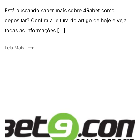
Está buscando saber mais sobre 4Rabet como
depositar? Confira a leitura do artigo de hoje e veja
todas as informações […]
Leia Mais
Bet9
como
depositar:
Como
colocar
dinheiro
na
plataforma!
Foto: