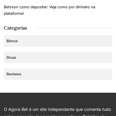
Betsson como depositar: Veja como por dinheiro na
plataforma!
Categorias
Bônus
Dicas
Reviews
O Agora Bet é um site independente que comenta tudo