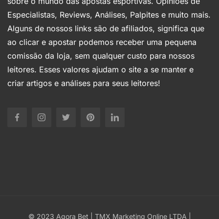
sobre o mundo das apostas esportivas. Opiniões de
Especialistas, Reviews, Análises, Palpites e muito mais.
Alguns de nossos links são de afiliados, significa que
ao clicar e apostar podemos receber uma pequena
comissão da loja, sem qualquer custo para nossos
leitores. Esses valores ajudam o site a se manter e
criar artigos e análises para seus leitores!
© 2023 Agora Bet | TMX Marketing Online LTDA |