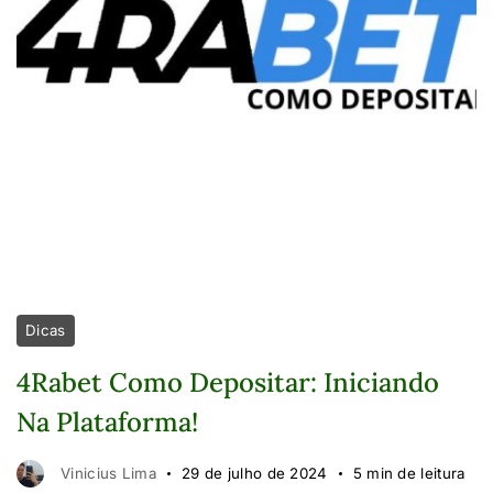
Foto:
Reprodução
Dicas
4Rabet Como Depositar: Iniciando
Na Plataforma!
Vinicius Lima
29 de julho de 2024
5 min de leitura