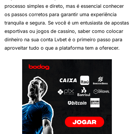
processo simples e direto, mas é essencial conhecer
os passos corretos para garantir uma experiência
tranquila e segura. Se você é um entusiasta de apostas
esportivas ou jogos de cassino, saber como colocar
dinheiro na sua conta Lvbet é o primeiro passo para
aproveitar tudo o que a plataforma tem a oferecer.