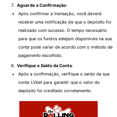
Aguarde a Confirmação
:
Após confirmar a transação, você deverá
receber uma notificação de que o depósito foi
realizado com sucesso. O tempo necessário
para que os fundos estejam disponíveis na sua
conta pode variar de acordo com o método de
pagamento escolhido.
Verifique o Saldo da Conta
:
Após a confirmação, verifique o saldo da sua
conta LVbet para garantir que o valor do
depósito foi creditado corretamente.