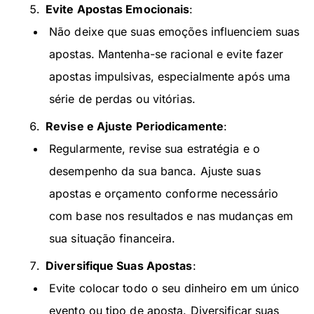
Evite Apostas Emocionais
:
Não deixe que suas emoções influenciem suas
apostas. Mantenha-se racional e evite fazer
apostas impulsivas, especialmente após uma
série de perdas ou vitórias.
Revise e Ajuste Periodicamente
:
Regularmente, revise sua estratégia e o
desempenho da sua banca. Ajuste suas
apostas e orçamento conforme necessário
com base nos resultados e nas mudanças em
sua situação financeira.
Diversifique Suas Apostas
:
Evite colocar todo o seu dinheiro em um único
evento ou tipo de aposta. Diversificar suas