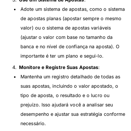
Adote um sistema de apostas, como o sistema
de apostas planas (apostar sempre o mesmo
valor) ou o sistema de apostas variáveis
(ajustar o valor com base no tamanho da
banca e no nível de confiança na aposta). O
importante é ter um plano e segui-lo.
Monitore e Registre Suas Apostas
:
Mantenha um registro detalhado de todas as
suas apostas, incluindo o valor apostado, o
tipo de aposta, o resultado e o lucro ou
prejuízo. Isso ajudará você a analisar seu
desempenho e ajustar sua estratégia conforme
necessário.