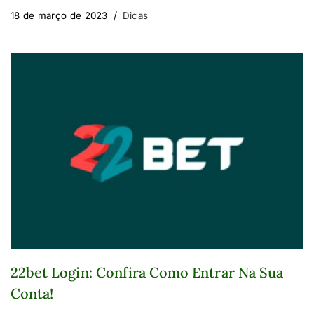
18 de março de 2023
Dicas
22bet Login: Confira Como Entrar Na Sua
Conta!