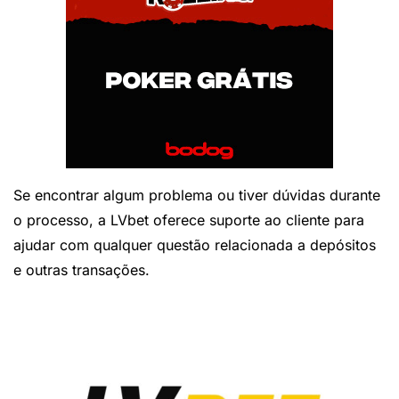
Se encontrar algum problema ou tiver dúvidas durante
o processo, a LVbet oferece suporte ao cliente para
ajudar com qualquer questão relacionada a depósitos
e outras transações.