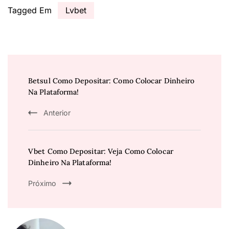
Tagged Em
Lvbet
Post
Betsul Como Depositar: Como Colocar Dinheiro
Navigation
Na Plataforma!
Anterior
Vbet Como Depositar: Veja Como Colocar
Dinheiro Na Plataforma!
Próximo