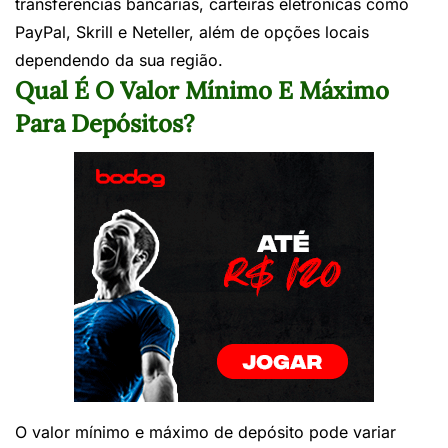
transferências bancárias, carteiras eletrônicas como
PayPal, Skrill e Neteller, além de opções locais
dependendo da sua região.
Qual É O Valor Mínimo E Máximo
Para Depósitos?
O valor mínimo e máximo de depósito pode variar