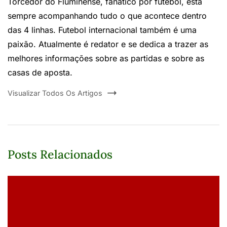
Torcedor do Fluminense, fanático por futebol, está
sempre acompanhando tudo o que acontece dentro
das 4 linhas. Futebol internacional também é uma
paixão. Atualmente é redator e se dedica a trazer as
melhores informações sobre as partidas e sobre as
casas de aposta.
Visualizar Todos Os Artigos
Posts Relacionados