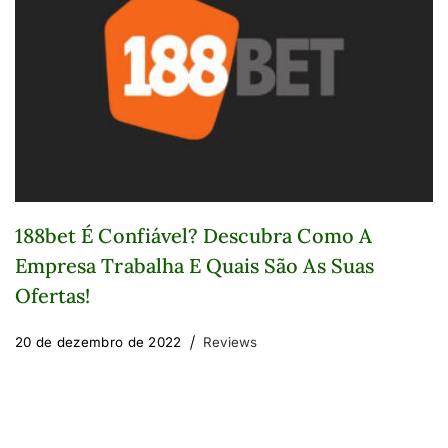
188bet É Confiável? Descubra Como A
Empresa Trabalha E Quais São As Suas
Ofertas!
20 de dezembro de 2022
Reviews