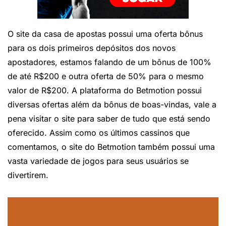
O site da casa de apostas possui uma oferta bônus
para os dois primeiros depósitos dos novos
apostadores, estamos falando de um bônus de 100%
de até R$200 e outra oferta de 50% para o mesmo
valor de R$200. A plataforma do Betmotion possui
diversas ofertas além da bônus de boas-vindas, vale a
pena visitar o site para saber de tudo que está sendo
oferecido. Assim como os últimos cassinos que
comentamos, o site do Betmotion também possui uma
vasta variedade de jogos para seus usuários se
divertirem.