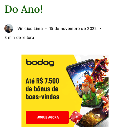
Do Ano!
Vinicius Lima
15 de novembro de 2022
8 min de leitura