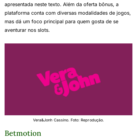
apresentada neste texto. Além da oferta bônus, a
plataforma conta com diversas modalidades de jogos,
mas dá um foco principal para quem gosta de se
aventurar nos slots.
Vera&Jonh Cassino. Foto: Reprodução.
Betmotion