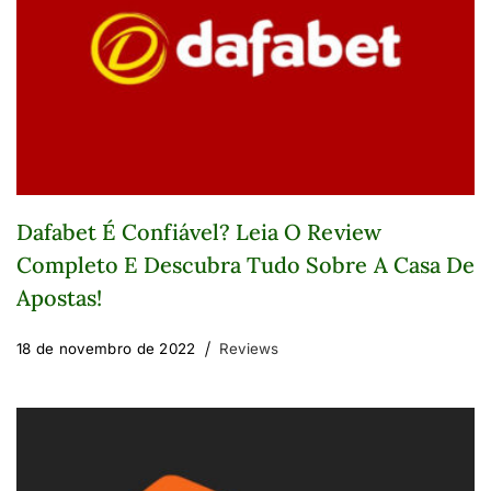
Dafabet É Confiável? Leia O Review
Completo E Descubra Tudo Sobre A Casa De
Apostas!
18 de novembro de 2022
Reviews