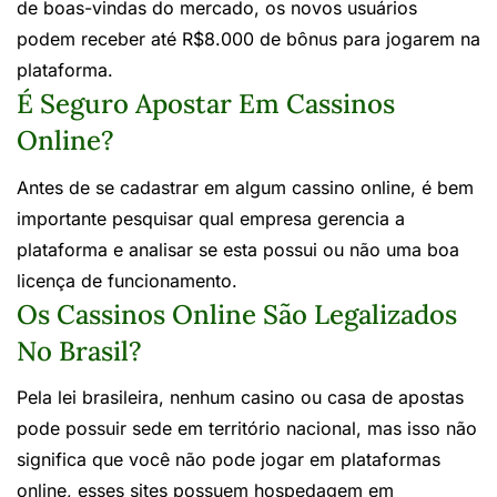
de boas-vindas do mercado, os novos usuários
podem receber até R$8.000 de bônus para jogarem na
plataforma.
É Seguro Apostar Em Cassinos
Online?
Antes de se cadastrar em algum cassino online, é bem
importante pesquisar qual empresa gerencia a
plataforma e analisar se esta possui ou não uma boa
licença de funcionamento.
Os Cassinos Online São Legalizados
No Brasil?
Pela lei brasileira, nenhum casino ou casa de apostas
pode possuir sede em território nacional, mas isso não
significa que você não pode jogar em plataformas
online, esses sites possuem hospedagem em