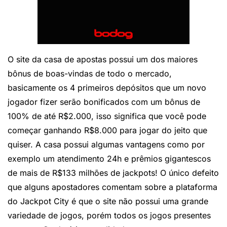
O site da casa de apostas possui um dos maiores
bônus de boas-vindas de todo o mercado,
basicamente os 4 primeiros depósitos que um novo
jogador fizer serão bonificados com um bônus de
100% de até R$2.000, isso significa que você pode
começar ganhando R$8.000 para jogar do jeito que
quiser. A casa possui algumas vantagens como por
exemplo um atendimento 24h e prêmios gigantescos
de mais de R$133 milhões de jackpots! O único defeito
que alguns apostadores comentam sobre a plataforma
do Jackpot City é que o site não possui uma grande
variedade de jogos, porém todos os jogos presentes