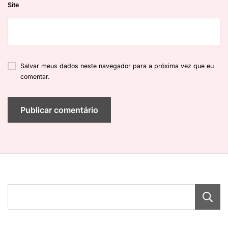
Site
Salvar meus dados neste navegador para a próxima vez que eu
comentar.