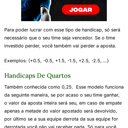
Para poder lucrar com esse tipo de handicap, só será
necessário que o seu time seja vencedor. Se o time
investido perder, você também vai perder a aposta.
Exemplos: (+0.5, -0.5, +1.5, -1.5, +2.5, -2.5, …)
Handicaps De Quartos
Também conhecida como 0,25. Esse modelo funciona
da seguinte maneira, se por acaso o seu time ganhar,
o valor da aposta inteira será seu, em caso de empate
apenas a metade do valor apostado será devolvido,
por último se a sua equipe derrota da sua equipe for
derrotada você não vai receber nada. Só para você