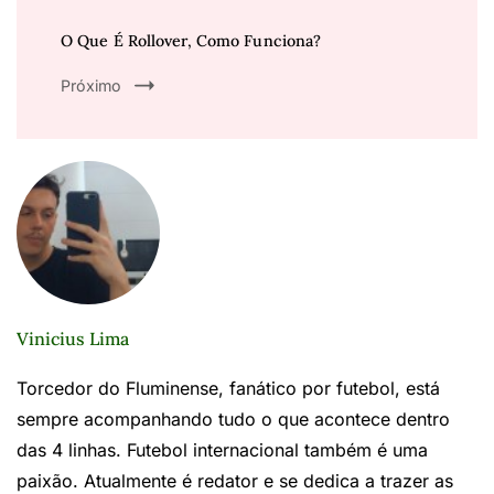
O Que É Rollover, Como Funciona?
Próximo
Vinicius Lima
Torcedor do Fluminense, fanático por futebol, está
sempre acompanhando tudo o que acontece dentro
das 4 linhas. Futebol internacional também é uma
paixão. Atualmente é redator e se dedica a trazer as