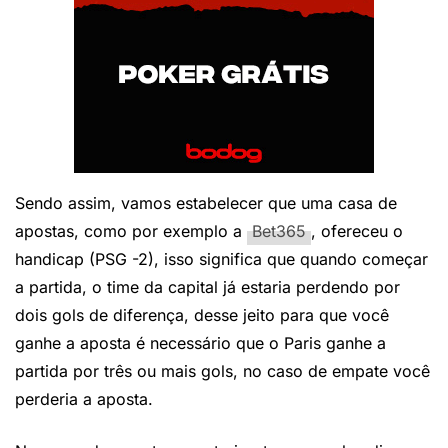
Sendo assim, vamos estabelecer que uma casa de
apostas, como por exemplo a
Bet365
, ofereceu o
handicap (PSG -2), isso significa que quando começar
a partida, o time da capital já estaria perdendo por
dois gols de diferença, desse jeito para que você
ganhe a aposta é necessário que o Paris ganhe a
partida por três ou mais gols, no caso de empate você
perderia a aposta.