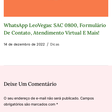
WhatsApp LeoVegas: SAC 0800, Formulário
De Contato, Atendimento Virtual E Mais!
14 de dezembro de 2022
Dicas
Deixe Um Comentário
O seu endereço de e-mail não será publicado.
Campos
obrigatórios são marcados com
*