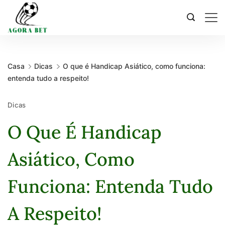
Pular
para
o
conteúdo
Casa
Dicas
O que é Handicap Asiático, como funciona:
entenda tudo a respeito!
Dicas
O Que É Handicap
Asiático, Como
Funciona: Entenda Tudo
A Respeito!