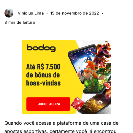
Vinicius Lima
15 de novembro de 2022
8 min de leitura
Quando você acessa a plataforma de uma casa de
apostas esportivas, certamente você já encontrou