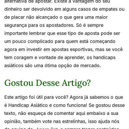
alternativa de apostar. Existe a vantagem do seu
dinheiro ser devolvido em alguns casos de empates ou
de placar não alcançado o que gera uma maior
segurança para os apostadores. Só é sempre
importante lembrar que esse tipo de aposta pode ser
um pouco complicado para quem está começando
agora em investir em apostas esportivas, mas se você
tem coragem e vontade de aprender, os handicaps
asiáticos são uma ótima opção de mercado.
Gostou Desse Artigo?
Este artigo foi útil para você? Agora já sabemos o que
é Handicap Asiático e como funciona! Se gostou desse
texto, não esqueça de comentar aqui embaixo a sua
opinião, também vote nas estrelinhas, isso ajuda nós