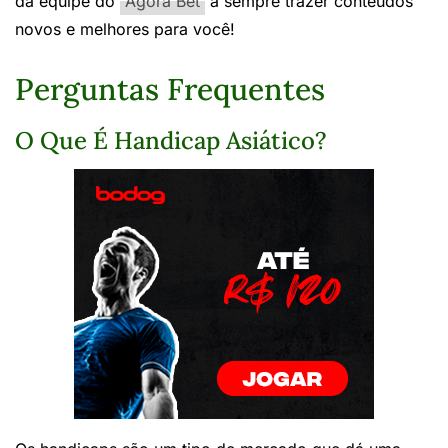
da equipe do
Agora Bet
a sempre trazer conteúdos
novos e melhores para você!
Perguntas Frequentes
O Que É Handicap Asiático?