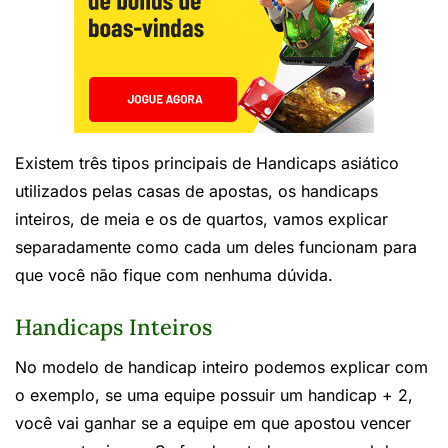
Existem três tipos principais de Handicaps asiático
utilizados pelas casas de apostas, os handicaps
inteiros, de meia e os de quartos, vamos explicar
separadamente como cada um deles funcionam para
que você não fique com nenhuma dúvida.
Handicaps Inteiros
No modelo de handicap inteiro podemos explicar com
o exemplo, se uma equipe possuir um handicap + 2,
você vai ganhar se a equipe em que apostou vencer