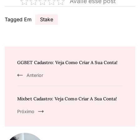
Avalie esse post
Tagged Em
Stake
Post
GGBET Cadastro: Veja Como Criar A Sua Conta!
Navigation
Anterior
Mixbet Cadastro: Veja Como Criar A Sua Conta!
Próximo