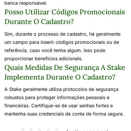
banca responsável.
Posso Utilizar Códigos Promocionais
Durante O Cadastro?
Sim, durante o processo de cadastro, há geralmente
um campo para inserir códigos promocionais ou de
referência, caso você tenha algum. Isso pode
proporcionar benefícios adicionais.
Quais Medidas De Segurança A Stake
Implementa Durante O Cadastro?
A Stake geralmente utiliza protocolos de segurança
robustos para proteger informações pessoais e
financeiras. Certifique-se de usar senhas fortes e
mantenha suas credenciais de conta de forma segura.