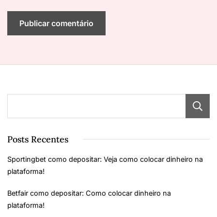
Posts Recentes
Sportingbet como depositar: Veja como colocar dinheiro na
plataforma!
Betfair como depositar: Como colocar dinheiro na
plataforma!