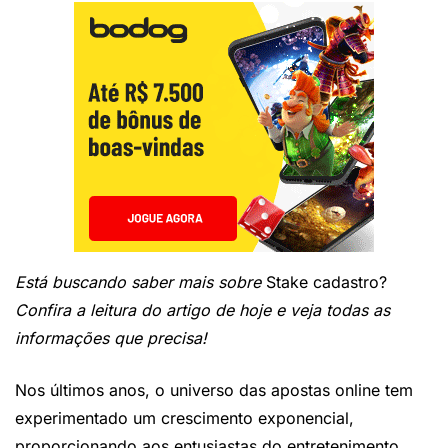
Está buscando saber mais sobre
Stake cadastro?
Confira a leitura do artigo de hoje e veja todas as
informações que precisa!
Nos últimos anos, o universo das apostas online tem
experimentado um crescimento exponencial,
proporcionando aos entusiastas do entretenimento