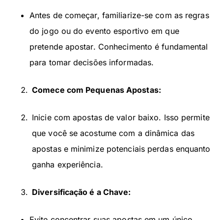
Antes de começar, familiarize-se com as regras
do jogo ou do evento esportivo em que
pretende apostar. Conhecimento é fundamental
para tomar decisões informadas.
Comece com Pequenas Apostas:
Inicie com apostas de valor baixo. Isso permite
que você se acostume com a dinâmica das
apostas e minimize potenciais perdas enquanto
ganha experiência.
Diversificação é a Chave:
Evite concentrar suas apostas em um único