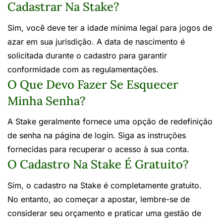
Cadastrar Na Stake?
Sim, você deve ter a idade mínima legal para jogos de
azar em sua jurisdição. A data de nascimento é
solicitada durante o cadastro para garantir
conformidade com as regulamentações.
O Que Devo Fazer Se Esquecer
Minha Senha?
A Stake geralmente fornece uma opção de redefinição
de senha na página de login. Siga as instruções
fornecidas para recuperar o acesso à sua conta.
O Cadastro Na Stake É Gratuito?
Sim, o cadastro na Stake é completamente gratuito.
No entanto, ao começar a apostar, lembre-se de
considerar seu orçamento e praticar uma gestão de