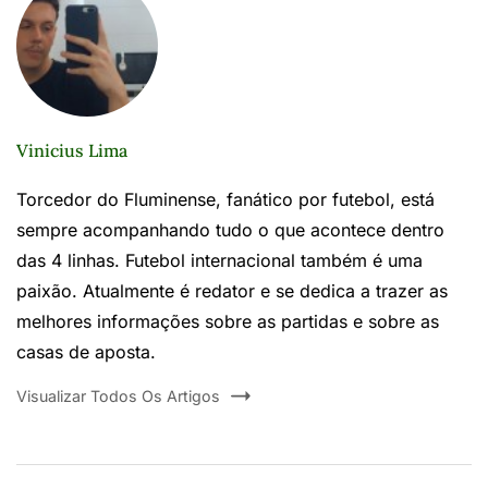
Vinicius Lima
Torcedor do Fluminense, fanático por futebol, está
sempre acompanhando tudo o que acontece dentro
das 4 linhas. Futebol internacional também é uma
paixão. Atualmente é redator e se dedica a trazer as
melhores informações sobre as partidas e sobre as
casas de aposta.
Visualizar Todos Os Artigos