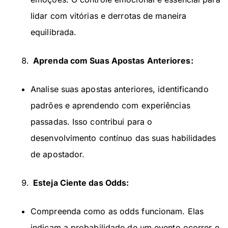
lidar com vitórias e derrotas de maneira
equilibrada.
Aprenda com Suas Apostas Anteriores:
Analise suas apostas anteriores, identificando
padrões e aprendendo com experiências
passadas. Isso contribui para o
desenvolvimento contínuo das suas habilidades
de apostador.
Esteja Ciente das Odds:
Compreenda como as odds funcionam. Elas
indicam a probabilidade de um evento ocorrer e