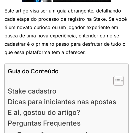
Este artigo visa ser um guia abrangente, detalhando
cada etapa do processo de registro na Stake. Se você
é um novato curioso ou um jogador experiente em
busca de uma nova experiência, entender como se
cadastrar é o primeiro passo para desfrutar de tudo o
que essa plataforma tem a oferecer.
Guia do Conteúdo
Stake cadastro
Dicas para iniciantes nas apostas
E aí, gostou do artigo?
Perguntas Frequentes