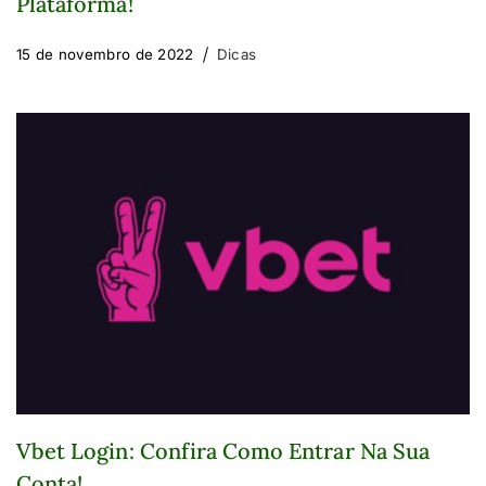
Plataforma!
15 de novembro de 2022
Dicas
Vbet Login: Confira Como Entrar Na Sua
Conta!