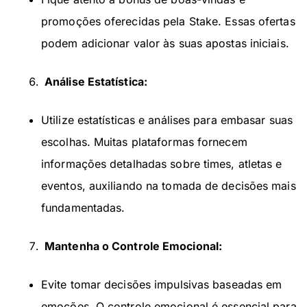
promoções oferecidas pela Stake. Essas ofertas
podem adicionar valor às suas apostas iniciais.
Análise Estatística:
Utilize estatísticas e análises para embasar suas
escolhas. Muitas plataformas fornecem
informações detalhadas sobre times, atletas e
eventos, auxiliando na tomada de decisões mais
fundamentadas.
Mantenha o Controle Emocional:
Evite tomar decisões impulsivas baseadas em
emoções. O controle emocional é essencial para