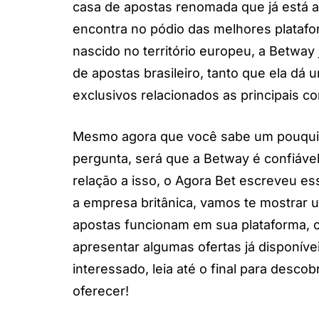
casa de apostas renomada que já está a
encontra no pódio das melhores plata
nascido no território europeu, a Betwa
de apostas brasileiro, tanto que ela dá u
exclusivos relacionados as principais c
Mesmo agora que você sabe um pouquin
pergunta, será que a Betway é confiáv
relação a isso, o Agora Bet escreveu es
a empresa britânica, vamos te mostrar 
apostas funcionam em sua plataforma, c
apresentar algumas ofertas já disponívei
interessado, leia até o final para desco
oferecer!