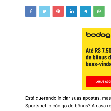
Está querendo iniciar suas apostas, mas
Sportsbet.io código de bônus? A casa re