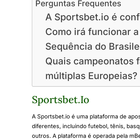
Perguntas Frequentes
A Sportsbet.io é conf
Como irá funcionar 
Sequência do Brasile
Quais campeonatos f
múltiplas Europeias?
Sportsbet.io
A Sportsbet.io é uma plataforma de ap
diferentes, incluindo futebol, tênis, bas
outros. A plataforma é operada pela mBe