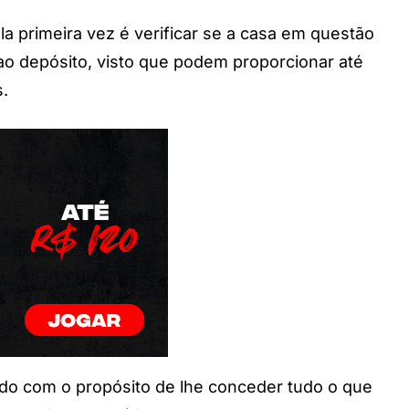
la primeira vez é verificar se a casa em questão
 ao depósito, visto que podem proporcionar até
.
zado com o propósito de lhe conceder tudo o que