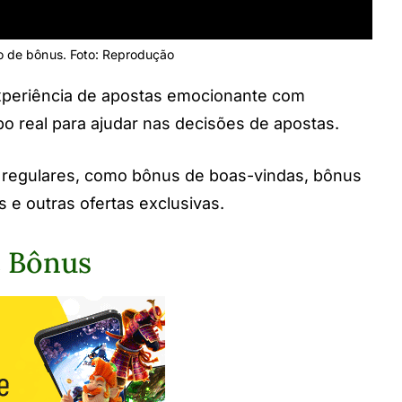
o de bônus. Foto: Reprodução
xperiência de apostas emocionante com
po real para ajudar nas decisões de apostas.
egulares, como bônus de boas-vindas, bônus
 e outras ofertas exclusivas.
e Bônus