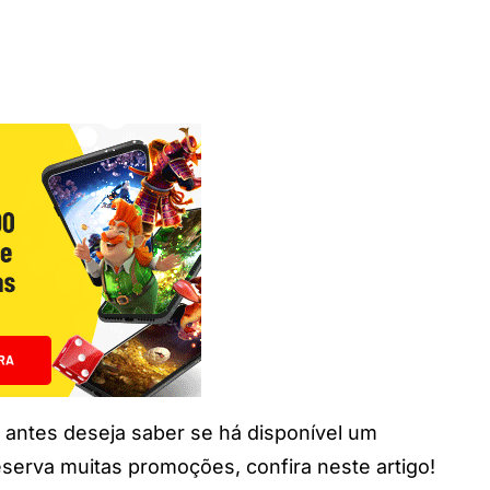
 antes deseja saber se há disponível um
serva muitas promoções, confira neste artigo!