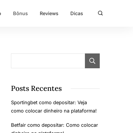
o
Bônus
Reviews
Dicas
Pesquisar
Posts Recentes
Sportingbet como depositar: Veja
como colocar dinheiro na plataforma!
Betfair como depositar: Como colocar