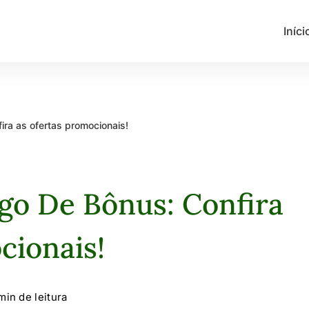
Iníci
ira as ofertas promocionais!
igo De Bônus: Confira
cionais!
min de leitura